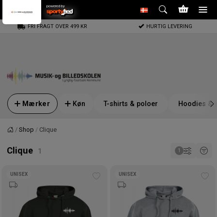
powered by
FRI FRAGT OVER 499 KR
HURTIG LEVERING
Mærker
Køn
T-shirts & poloer
Hoodies & s
Shop
Clique
Forside
Clique
UNISEX
UNISEX
Tilføj
Tilf
til
til
ønskeliste
øns