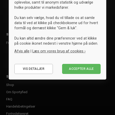
oplevelse, samt til anonym statistik og udvælge
hvilke produkter vi markedsfører.
Du kan selv vælge, hvad du vil tillade os at samle
data til ved at klikke på checkboksene ud for hvert
formål og dernæst klikke "Gem & luk".
Sportsgrene
Mærker
Du kan altid ændre dine præferencer ved at klikke
Fritid
Clique
på cookie ikonet nederst i venstre hjørne på siden.
ID
Afvis alle
|
Læs om vores brug af cookies ›
Se alle mærker »
Nødvendige
VIS DETALJER
ACCEPTER ALLE
Statistiske
Sportyfied
Marketing
Shop
Om Sportyfied
FAQ
Handelsbetingelser
Fortrydelsesret