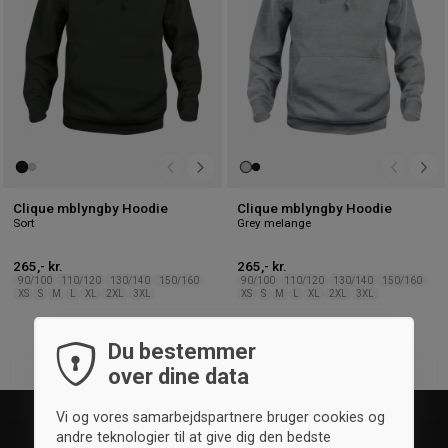
Clique mblyngby Hoodie
Clique mblyngby Hoodie
Sort
Grey melange
265,- kr.
265,- kr.
90/100
110/120
130/140
150/160
90/100
110/120
130/140
150/160
XS
S
M
L
XL
2XL
3XL
XS
S
M
L
XL
2XL
3XL
Du bestemmer
over dine data
Vi og vores samarbejdspartnere bruger cookies og
andre teknologier til at give dig den bedste