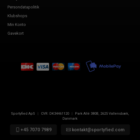
Persondatapolitik
Klubshops
Min Konto
Gavekort
Sportyfied ApS
|
CVR:
DK34461120
|
Park Allé 380B
,
2625
Vallensbæk,
Danmark
+45 7070 7989
kontakt@sportyfied.com